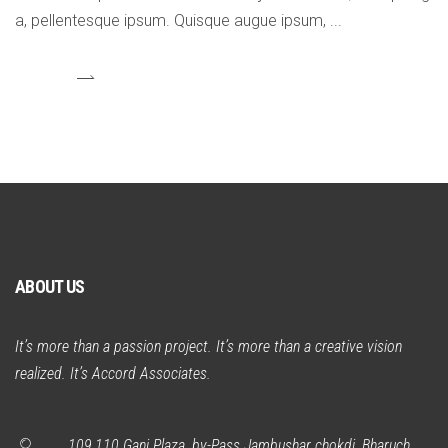
a, pellentesque ipsum. Quisque augue ipsum,
ABOUT US
It’s more than a passion project. It’s more than a creative vision
realized. It’s Accord Associates.
109,110 Gani Plaza, by-Pass Jambushar chokdi, Bharuch.